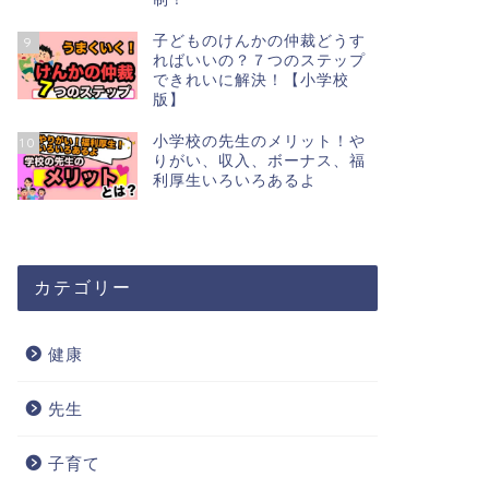
子どものけんかの仲裁どうす
9
ればいいの？７つのステップ
できれいに解決！【小学校
版】
小学校の先生のメリット！や
10
りがい、収入、ボーナス、福
利厚生いろいろあるよ
カテゴリー
健康
先生
子育て