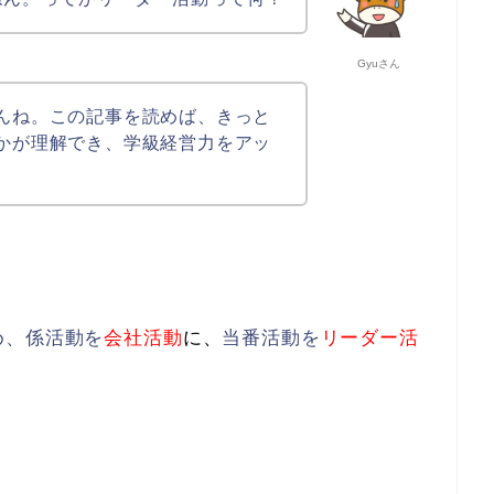
Gyuさん
んね。この記事を読めば、きっと
かが理解でき、学級経営力をアッ
。
め、係活動を
会社活動
に、
当番活動を
リーダー活