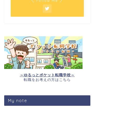
＼ Follow me ／
～ゆるっとポケット転職学校～
転職をお考えの方はこちら
My note