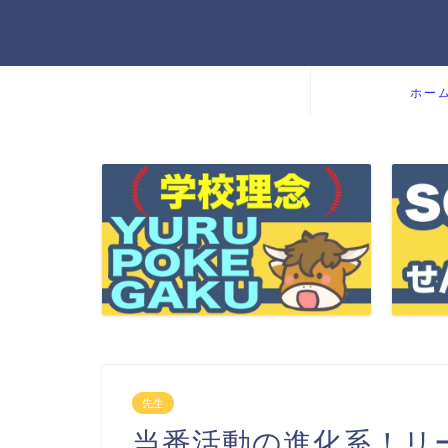
ホー
先生
当番活動の進化系！リ