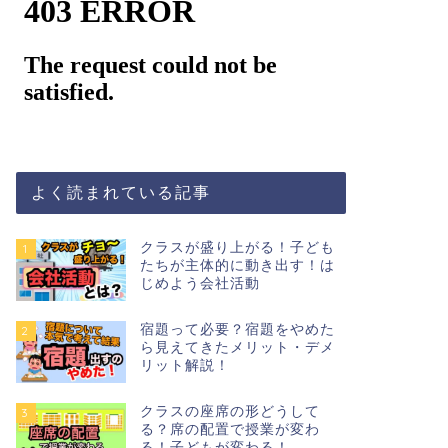
よく読まれている記事
クラスが盛り上がる！子ども
1
たちが主体的に動き出す！は
じめよう会社活動
宿題って必要？宿題をやめた
2
ら見えてきたメリット・デメ
リット解説！
クラスの座席の形どうして
3
る？席の配置で授業が変わ
る！子どもが変わる！