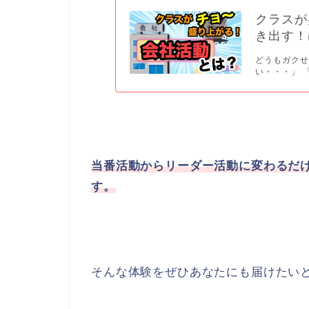
クラスが
き出す！
どうもガクせ
い・・・」 
当番活動からリーダー活動に変わるだ
す。
そんな体験をぜひあなたにも届けたい