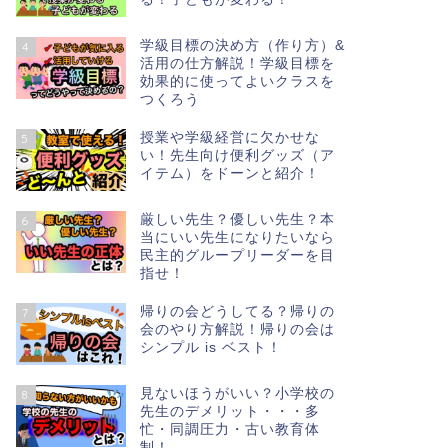
学級目標の決め方（作り方）&
4
活用の仕方解説！学級目標を
効果的に使ってよいクラスを
つくろう
授業や学級経営に欠かせな
5
い！先生向け便利グッズ（ア
イテム）をドーンと紹介！
厳しい先生？優しい先生？本
6
当にいい先生になりたいなら
民主的グループリーダーを目
指せ！
帰りの会どうしてる？帰りの
7
会のやり方解説！帰りの会は
シンプル is ベスト！
見ないほうがいい？小学校の
8
先生のデメリット・・・多
忙・同調圧力・古い教育体
制！